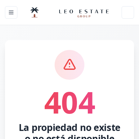
Toggle navigation menu
Toggl
404
La propiedad no existe
o no está disponible