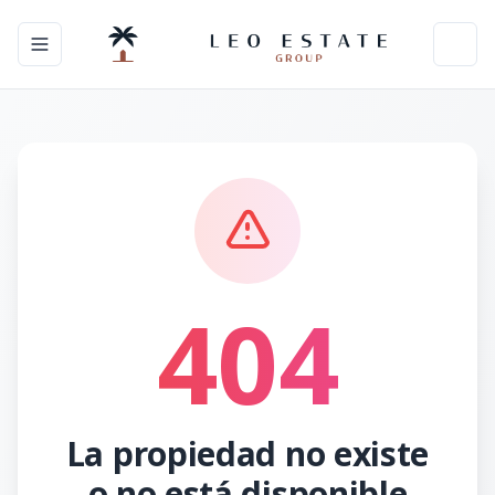
Toggle navigation menu
Toggl
404
La propiedad no existe
o no está disponible