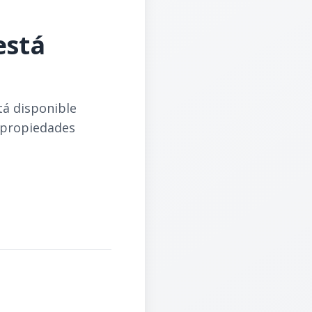
está
tá disponible
 propiedades