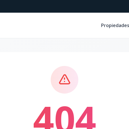
Propiedade
404