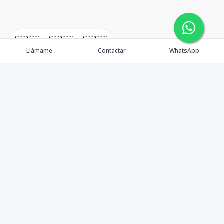
🇪🇸
🇺🇸
🇫🇷
Llámame
Contactar
WhatsApp
Contáctanos
+18297070999
faboux@leo.estate