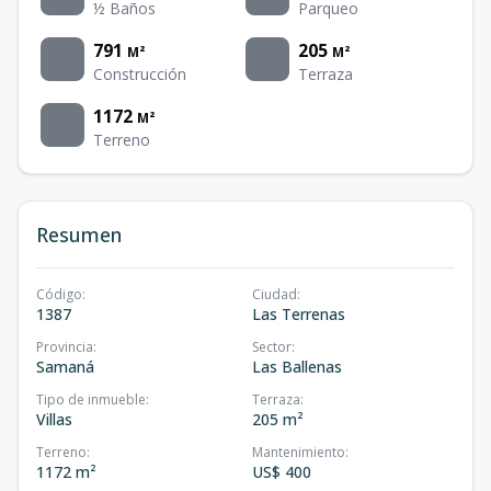
½ Baños
Parqueo
791
205
M²
M²
Construcción
Terraza
1172
M²
Terreno
Resumen
Código
:
Ciudad
:
1387
Las Terrenas
Provincia
:
Sector
:
Samaná
Las Ballenas
Tipo de inmueble
:
Terraza
:
Villas
205 m²
Terreno
:
Mantenimiento
:
1172 m²
US$ 400