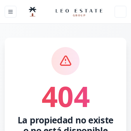
Toggle navigation menu
Toggl
404
La propiedad no existe
o no está disponible