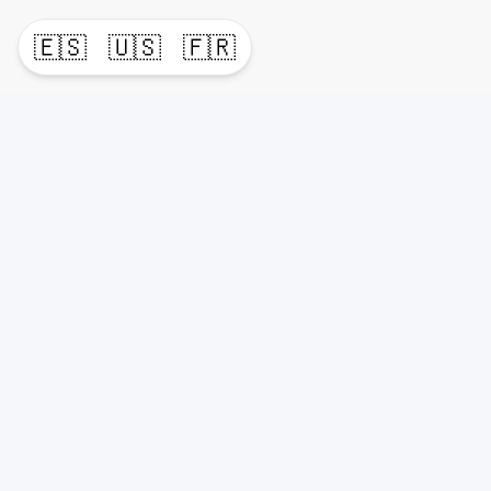
🇪🇸
🇺🇸
🇫🇷