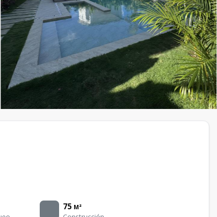
75
M²
ueo
Construcción