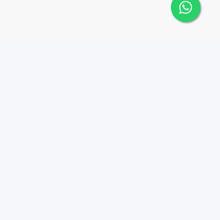
Contáctanos
Menu
+18297070999
Propiedades
Agentes
faboux@leo.estate
Nosotros
Playa Bonita, Las
Terrenas, Diagonal a
Contacto
Mosquito Boutique
Blog
HotelP