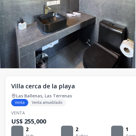
Villa cerca de la playa
Las Ballenas
,
Las Terrenas
Venta
Venta amueblado
VENTA
US$ 255,000
2
2
1
Hab.
Baños
Parq