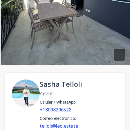
Sasha Telloli
Agent
Celular / WhatsApp
:
+18098206528
Correo electrónico
:
telloli@leo.estate