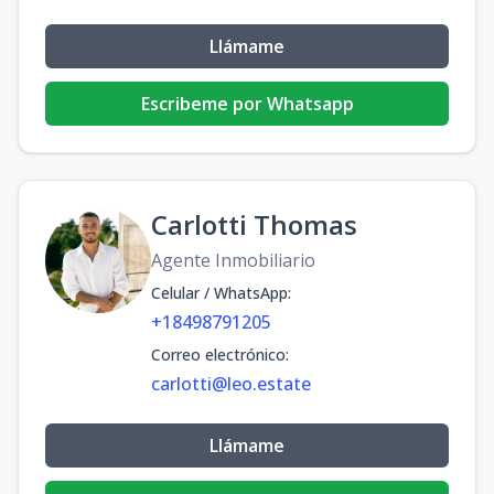
Llámame
Escribeme por Whatsapp
Carlotti Thomas
Agente Inmobiliario
Celular / WhatsApp
:
+18498791205
Correo electrónico
:
carlotti@leo.estate
Llámame