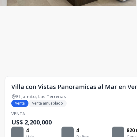
Villa con Vistas Panoramicas al Mar en Ve
El Jamito
,
Las Terrenas
Venta
Venta amueblado
VENTA
US$ 2,200,000
4
4
820
Hab.
Baños
Cons