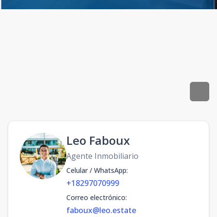
Leo Faboux
Agente Inmobiliario
Celular / WhatsApp
:
+18297070999
Correo electrónico
:
faboux@leo.estate