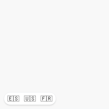
🇪🇸
🇺🇸
🇫🇷