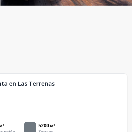
nta en Las Terrenas
5200
M²
M²
trucción
Terreno