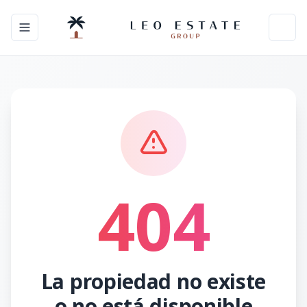
Toggle navigation menu
Toggl
404
La propiedad no existe
o no está disponible